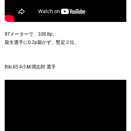
87メーターで、108.8p。
龍生選手に0.2p届かず、暫定２位。
Bib.65 #小林潤志郎 選手