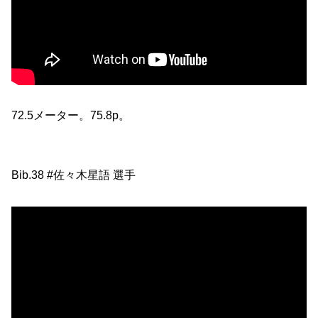
72.5メーター。75.8p。
Bib.38 #佐々木星語 選手