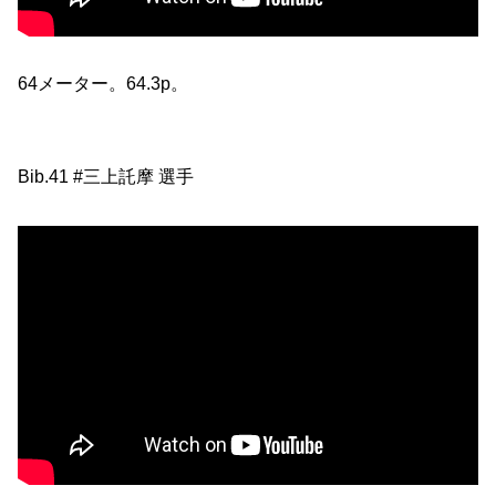
64メーター。64.3p。
Bib.41 #三上託摩 選手