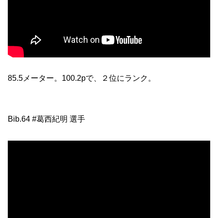
85.5メーター。100.2pで、２位にランク。
Bib.64 #葛西紀明 選手