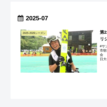
2025-07
第2
2025-2026シーズン
リ
#サ
市朝
会 
日大