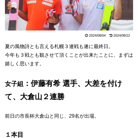
2024/08/04
2024/08/22
夏の風物詩とも言える札幌３連戦も遂に最終日。
今年も３戦とも観させて頂くことが出来たことに、まずは
嬉しく思います。
：伊藤有希 選手、
大差を付け
女子組
て
、
大倉山２連勝
前日の市長杯大倉山と同じ、29名が出場。
１本目