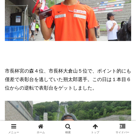
市長杯宮の森４位、市長杯大倉山５位で、ポイント的にも
僅差で表彰台を逃していた朔太郎選手。この日は１本目６
位からの逆転で表彰台をゲットしました。
メニュー
ホーム
検索
トップ
サイドバー