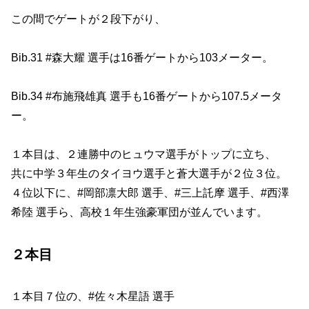
この間でゲートが２段下がり、
Bib.31 #森大耀 選手は16番ゲートから103メーター。
Bib.34 #布施飛雄真 選手も16番ゲートから107.5メータ
ー。
１本目は、２連勝中のヒュウマ選手がトップに立ち、
共に中学３年生のタイヨウ選手と蒼大選手が２位３位。
４位以下に、#岡部凛大郎 選手、#三上託摩 選手、#西澤
希陸 選手ら、高校１年生強豪軍団が並んでいます。
２本目
１本目７位の、#佐々木星語 選手