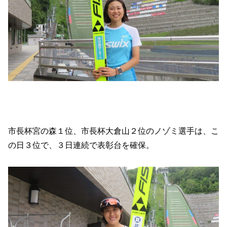
市長杯宮の森１位、市長杯大倉山２位のノゾミ選手は、こ
の日３位で、３日連続で表彰台を確保。