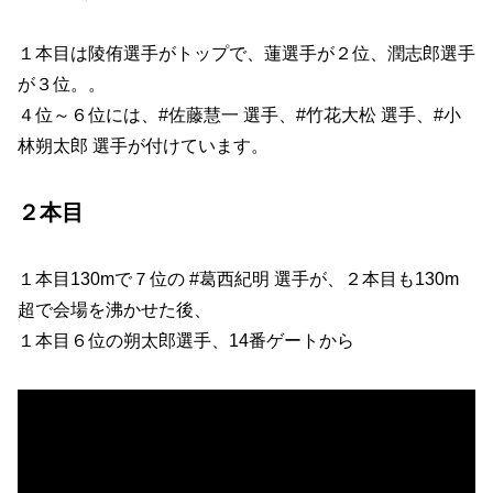
１本目は陵侑選手がトップで、蓮選手が２位、潤志郎選手
が３位。。
４位～６位には、#佐藤慧一 選手、#竹花大松 選手、#小
林朔太郎 選手が付けています。
２本目
１本目130mで７位の #葛西紀明 選手が、２本目も130m
超で会場を沸かせた後、
１本目６位の朔太郎選手、14番ゲートから