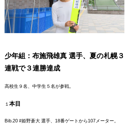
少年組：布施飛雄真 選手、
夏の
札幌３
連戦で３連勝達成
高校生９名、中学生５名が参戦。
本目
１
Bib.20 #姫野蒼大 選手、18番ゲートから107メーター。