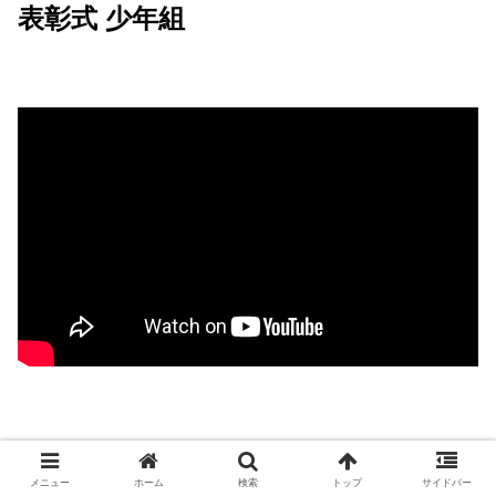
表彰式 少年組
１位 #布施飛雄真 選手
メニュー
ホーム
検索
トップ
サイドバー