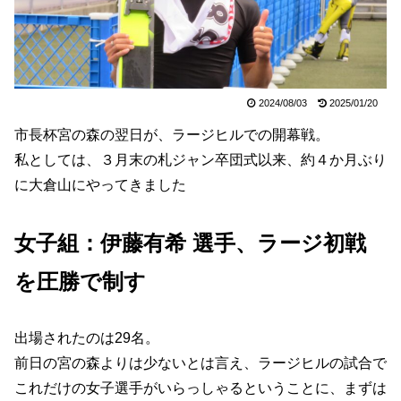
2024/08/03
2025/01/20
市長杯宮の森の翌日が、ラージヒルでの開幕戦。
私としては、３月末の札ジャン卒団式以来、約４か月ぶり
に大倉山にやってきました
女子組：伊藤有希 選手、ラージ初戦
を圧勝で制す
出場されたのは29名。
前日の宮の森よりは少ないとは言え、ラージヒルの試合で
これだけの女子選手がいらっしゃるということに、まずは