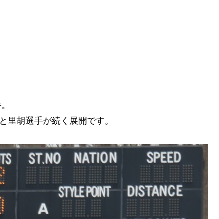
。
手。
妹と里胡選手が続く展開です。