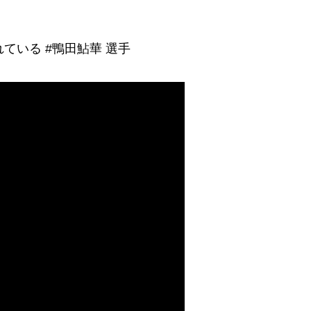
ている #鴨田鮎華 選手