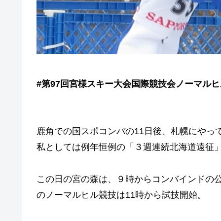
#第97回宮様スキー大会国際競技会ノーマル
鹿角での国スポコンバの11日後、札幌にやっ
私としては例年恒例の「３週連続北海道遠征
この日の宮の森は、９時からコンバインドの公
のノーマルヒル競技は11時から試技開始。