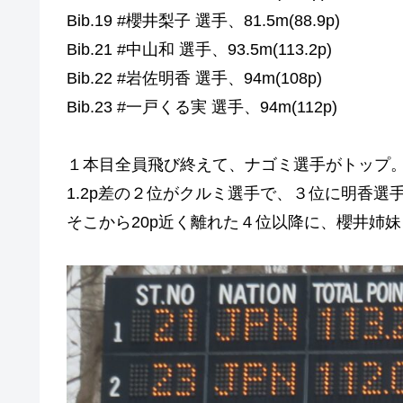
Bib.19 #櫻井梨子 選手、81.5m(88.9p)
Bib.21 #中山和 選手、93.5m(113.2p)
Bib.22 #岩佐明香 選手、94m(108p)
Bib.23 #一戸くる実 選手、94m(112p)
１本目全員飛び終えて、ナゴミ選手がトップ
1.2p差の２位がクルミ選手で、３位に明香選
そこから20p近く離れた４位以降に、櫻井姉