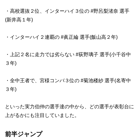
・高校選抜２位、インターハイ３位の #野呂梨渚奈 選手
(新井高１年)
・インターハイ２連覇の #眞正綸 選手(飯山高２年)
・上記２名に走力では劣らない #荻野璃子 選手(小千谷中
３年)
・全中王者で、宮様コンバ３位の #菊池楼紗 選手(名寄中
３年)
といった実力伯仲の選手達の中から、どの選手が表彰台に
上がるかにも注目していました。
前半ジャンプ