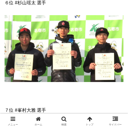
６位 #杉山瑶太 選手
７位 #峯村大雅 選手
８位 #清水優貴 選手
メニュー
ホーム
検索
トップ
サイドバー
９位 #姫野蒼大 選手