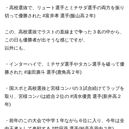
・高校選抜で、リュート選手とミチサダ選手の両方を振り
切って優勝された #富井孝 選手(飯山高２年)
この、高校選抜でラストの直線まで争った３名の中から、
この日も優勝者が出そうな感じですが、
以外にも、
・インターハイで、ミチサダ選手やタカシ選手を破って優
勝された #遠田廣斗 選手(鹿角高２年)
・国スポと高校選抜と宮様コンバの３試合続けてラップを
取り、宮様コンバは総合２位の #清水優貴 選手(新井高２
年)
・前年のこの大会で中学１年ながら６位に入り、今年は全
中王者として参戦する #竹田葵 選手(妙高高原中２年)