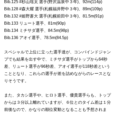
Bib.125 #杉山瑶太 選手(野沢温泉中３年)、92m(114p)
Bib.128 #森大耀 選手(札幌福井野中３年)、89m(109p)
Bib.132 #姫野蒼大 選手(札幌前田中３年)、81.5m(91p)
Bib.133 リュート選手、81m(90p)
Bib.134 ミチサダ選手、84.5m(98p)
Bib.136 アオイ選手、78.5m(84.5p)
スペシャルで上位に立った選手達が、コンバインドジャン
プでも結果を出す中で、ミチサダ選手がトップから64秒
差、リュート選手が96秒差、アオイ選手が118秒差という
こととなり、これらの選手が差を詰めながらのレースとな
りそうです。
また、タカシ選手や、ヒロト選手、優貴選手らも、トップ
からは３分以上離れていますが、６位とのタイム差は１分
前後なので、かなりの順位変動となることも予想されま