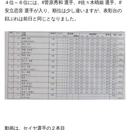
４位～６位には、#菅原秀和 選手、#佐々木晴姫 選手、#
安立恋音 選手が入り、順位は少し違いますが、表彰台の
顔ぶれは前日と同じとなりました。
動画は、セイヤ選手の２本目