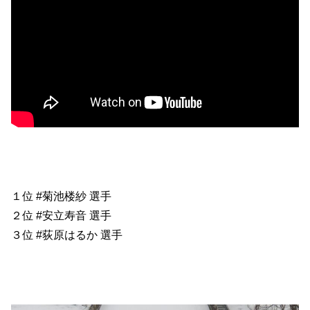
１位 #菊池楼紗 選手
２位 #安立寿音 選手
３位 #荻原はるか 選手