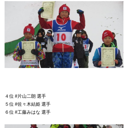
４位 #片山二朗 選手
５位 #佐々木結姫 選手
６位 #工藤みはな 選手