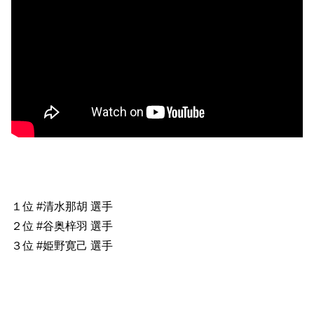
１位 #清水那胡 選手
２位 #谷奥梓羽 選手
３位 #姫野寛己 選手