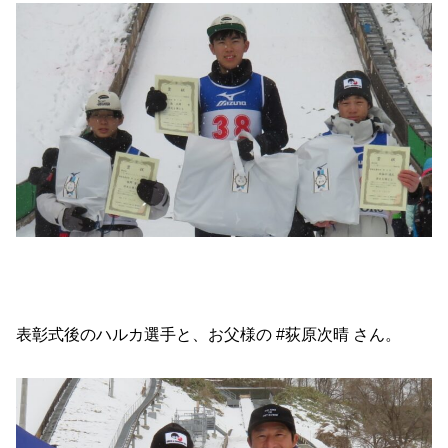
表彰式後のハルカ選手と、お父様の #荻原次晴 さん。