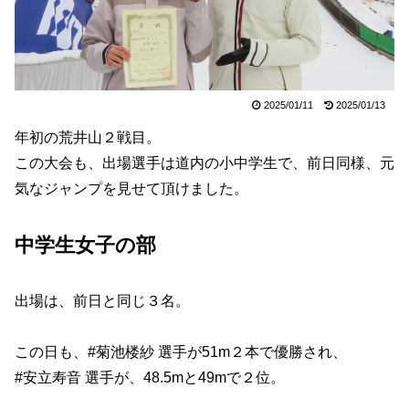
2025/01/11
2025/01/13
年初の荒井山２戦目。
この大会も、出場選手は道内の小中学生で、前日同様、元
気なジャンプを見せて頂けました。
中学生女子の部
出場は、前日と同じ３名。
この日も、#菊池楼紗 選手が51m２本で優勝され、
#安立寿音 選手が、48.5mと49mで２位。