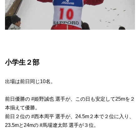
小学生２部
出場は前日同じ10名。
前日優勝の #姫野誠也 選手が、この日も安定して25mを２
本揃えて優勝。
前日２位の #西本周平 選手が、24.5m２本で２位に入り、
23.5mと24mの #馬場遼太郎 選手が３位。