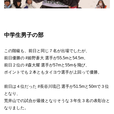
中学生男子の部
この階級も、前日と同じ７名が出場でしたが、
前日優勝の #姫野蒼大 選手が55.5mと54.5m、
前日２位の #森大耀 選手が57mと55mを飛び、
ポイントでも２本ともタイヨウ選手が上回って優勝。
前日は４位だった #長谷川琉已 選手が51.5mと50mで３位
となり、
荒井山での試合が最後となりそうな３年生３名の表彰台と
なりました。