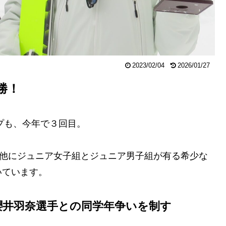
2023/02/04
2026/01/27
勝！
プも、今年で３回目。
の他にジュニア女子組とジュニア男子組が有る希少な
いています。
櫻井羽奈選手との同学年争いを制す