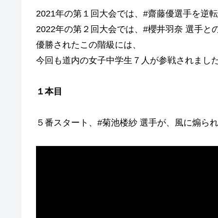
2021年の第１回大会では、#齋藤優選手を逆
2022年の第２回大会では、#櫻井羽奈 選手と
優勝されたこの階級には、
今回も道内の女子中学生７人が参戦されまし
１本目
５番スタート、#菊池楼紗 選手が、風に煽ら