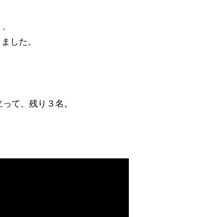
り、
りました。
立って、残り３名。