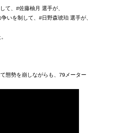
転して、#佐藤柚月 選手が、
の争いを制して、#日野森琥珀 選手が、
た。
れて態勢を崩しながらも、79メーター