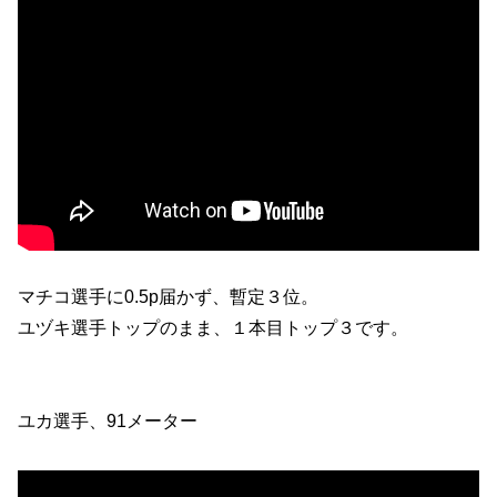
マチコ選手に0.5p届かず、暫定３位。
ユヅキ選手トップのまま、１本目トップ３です。
ユカ選手、91メーター