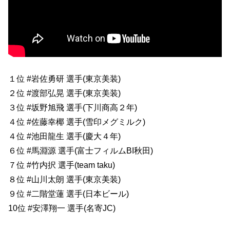
１位 #岩佐勇研 選手(東京美装)
２位 #渡部弘晃 選手(東京美装)
３位 #坂野旭飛 選手(下川商高２年)
４位 #佐藤幸椰 選手(雪印メグミルク)
４位 #池田龍生 選手(慶大４年)
６位 #馬淵源 選手(富士フィルムBI秋田)
７位 #竹内択 選手(team taku)
８位 #山川太朗 選手(東京美装)
９位 #二階堂蓮 選手(日本ビール)
10位 #安澤翔一 選手(名寄JC)