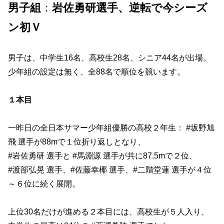
男子組
：
岩佐勇研選手、逆転で今シーズ
ン初Ｖ
男子は、中学生16名、高校生28名、シニア44名が出場。
少年組の設定は無く、全88名で順位を競います。
１本目
一昨日の全日本サマー少年組優勝の高校２年生： #坂野旭
飛 選手が88mで１位折り返しとなり、
#岩佐勇研 選手と #馬淵源 選手が共に87.5mで２位、
#渡部弘晃 選手、#佐藤幸椰 選手、#二階堂蓮 選手が４位
～６位に続く展開。
上位30名だけが進める２本目には、高校生が５人入り、