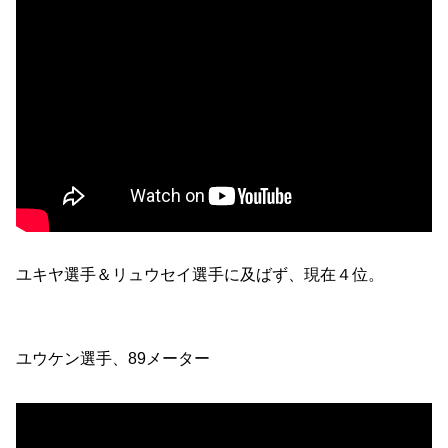
ユキヤ選手＆リュウセイ選手に及ばず、現在４位。
ユウケン選手、89メーター