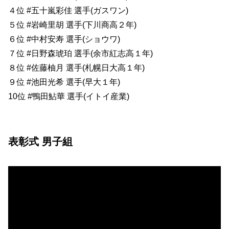
４位 #五十嵐彩佳 選手(ガスワン)
５位 #岩崎里胡 選手(下川商高２年)
６位 #中村安寿 選手(ショウワ)
７位 #日野森琥珀 選手(余市紅志高１年)
８位 #佐藤柚月 選手(札幌日大高１年)
９位 #池田光希 選手(早大１年)
10位 #鴨田鮎華 選手(イトイ産業)
表彰式 男子組