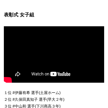
表彰式 女子組
１位 #伊藤有希 選手(土屋ホーム)
２位 #久保田真知子 選手(早大２年)
３位 #中山和 選手(下川商高３年)