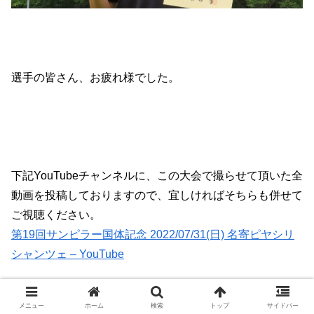
選手の皆さん、お疲れ様でした。
下記YouTubeチャンネルに、この大会で撮らせて頂いた全
動画を投稿しておりますので、宜しければそちらも併せて
ご視聴ください。
第19回サンピラー国体記念 2022/07/31(日) 名寄ピヤシリ
シャンツェ – YouTube
メニュー
ホーム
検索
トップ
サイドバー
2022-2023シーズン